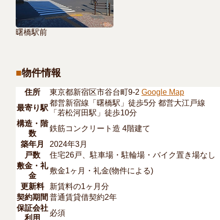
曙橋駅前
物件情報
住所
東京都新宿区市谷台町9-2
Google Map
都営新宿線「曙橋駅」徒歩5分 都営大江戸線
最寄り駅
「若松河田駅」徒歩10分
構造・階
鉄筋コンクリート造 4階建て
数
築年月
2024年3月
戸数
住宅26戸、駐車場・駐輪場・バイク置き場なし
敷金・礼
敷金1ヶ月・礼金(物件による)
金
更新料
新賃料の1ヶ月分
契約期間
普通賃貸借契約2年
保証会社
必須
利用