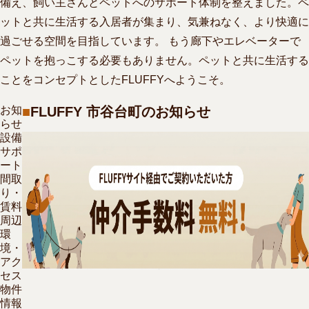
備え、飼い主さんとペットへのサポート体制を整えました。ペ
ットと共に生活する入居者が集まり、気兼ねなく、より快適に
過ごせる空間を目指しています。 もう廊下やエレベーターで
ペットを抱っこする必要もありません。ペットと共に生活する
ことをコンセプトとしたFLUFFYへようこそ。
お知
FLUFFY 市谷台町のお知らせ
らせ
設備
サポ
ート
間取
り・
賃料
周辺
環
境・
アク
セス
物件
情報