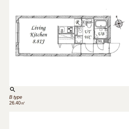
B type
26.40㎡