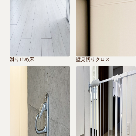
滑り止め床
壁見切りクロス